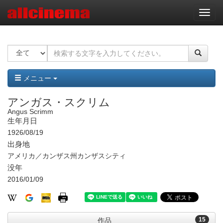
ナ
ビ
ゲ
ー
シ
ョ
ン
メニュー
アンガス・スクリム
Angus Scrimm
生年月日
1926/08/19
出身地
アメリカ／カンザス州カンザスシティ
没年
2016/01/09
15
作品