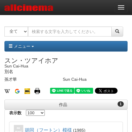
ナ
ビ
ゲ
ー
シ
ョ
ン
メニュー
スン・ツアイホア
Sun Cai-Hua
別名
孫才華
Sun Cai-Hua
1
作品
表示数
胡同（フートン）模様
1985