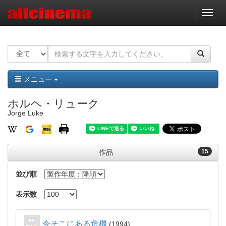
ナ
ビ
ゲ
ー
シ
ョ
ン
メニュー
ホルヘ・リューク
Jorge Luke
15
作品
並び順
表示数
今そこにある危機
1994