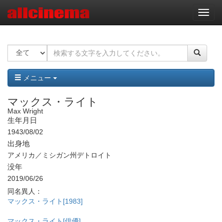
ナ
ビ
ゲ
ー
シ
ョ
ン
メニュー
マックス・ライト
Max Wright
生年月日
1943/08/02
出身地
アメリカ／ミシガン州デトロイト
没年
2019/06/26
同名異人：
マックス・ライト[1983]
マックス・ライト[俳優]