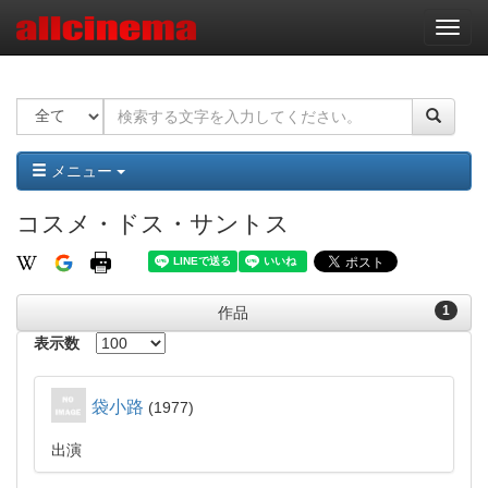
ナ
ビ
ゲ
ー
シ
ョ
ン
メニュー
コスメ・ドス・サントス
1
作品
表示数
袋小路
1977
出演