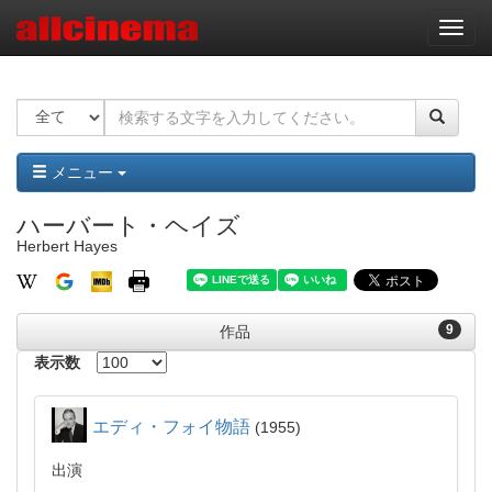
ナ
ビ
ゲ
ー
シ
ョ
ン
メニュー
ハーバート・ヘイズ
Herbert Hayes
9
作品
表示数
エディ・フォイ物語
1955
出演