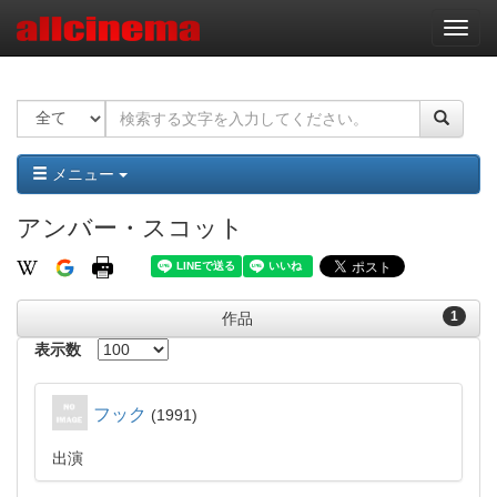
ナ
ビ
ゲ
ー
シ
ョ
ン
メニュー
アンバー・スコット
1
作品
表示数
フック
1991
出演