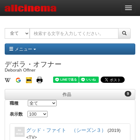
ナ
ビ
ゲ
ー
シ
ョ
ン
メニュー
デボラ・オフナー
Deborah Offner
9
作品
職種
表示数
グッド・ファイト （シーズン３）
2019
TV