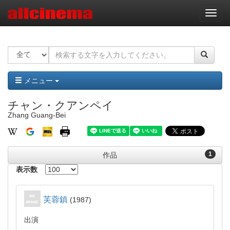
ナ
ビ
ゲ
ー
シ
ョ
ン
メニュー
チャン・クアンペイ
Zhang Guang-Bei
1
作品
表示数
芙蓉鎮
1987
出演