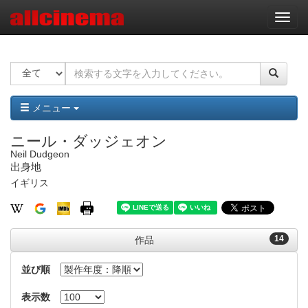
ナ
ビ
ゲ
ー
シ
ョ
ン
メニュー
ニール・ダッジェオン
Neil Dudgeon
出身地
イギリス
14
作品
並び順
表示数