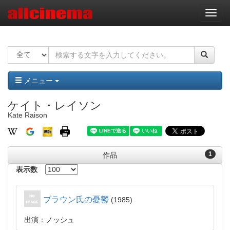
ナ
ビ
ゲ
ー
シ
ョ
ン
メニュー
ケイト・レイソン
Kate Raison
1
作品
表示数
ブラウン氏の憂鬱
1985
出演：ノッシュ