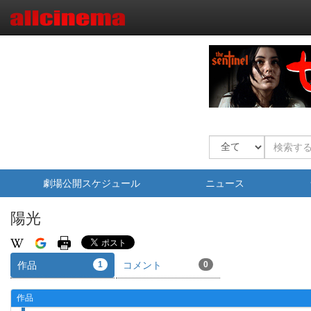
劇場公開スケジュール
ニュース
陽光
作品
1
コメント
0
作品