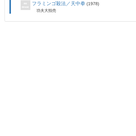
フラミンゴ殺法／天中拳
1978
功夫大拍売