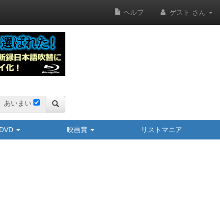
ヘルプ
ゲスト さん
あいまい
y/DVD
映画賞
リストマニア