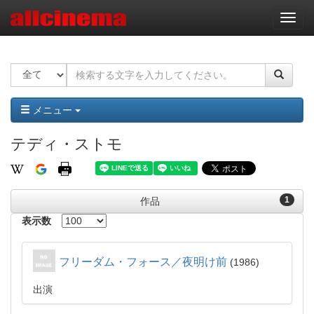
ナ
ビ
ゲ
ー
シ
ョ
ン
メニュー
テディ・ストモ
1
作品
表示数
フリーダム・フォース／夜明け前
1986
出演