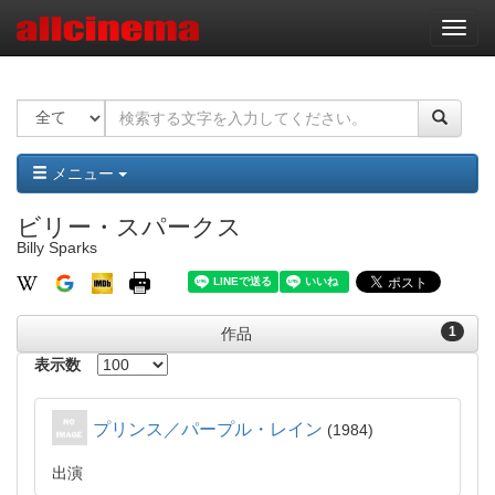
ナ
ビ
ゲ
ー
シ
ョ
ン
メニュー
ビリー・スパークス
Billy Sparks
1
作品
表示数
プリンス／パープル・レイン
1984
出演