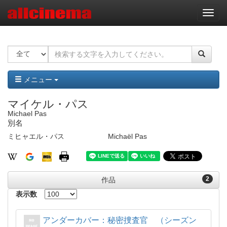
ナ
ビ
ゲ
ー
シ
ョ
ン
メニュー
マイケル・パス
Michael Pas
別名
ミヒャエル・パス
Michaël Pas
2
作品
表示数
アンダーカバー：秘密捜査官 （シーズン