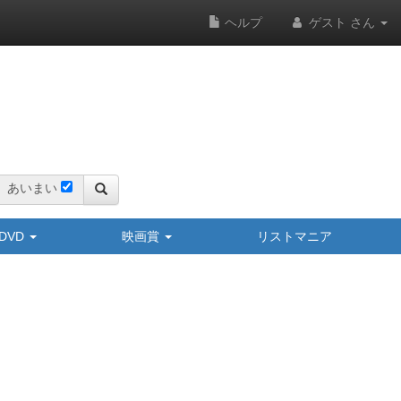
ヘルプ
ゲスト さん
あいまい
y/DVD
映画賞
リストマニア