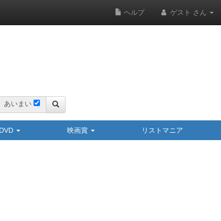
ヘルプ
ゲスト さん
あいまい
y/DVD
映画賞
リストマニア