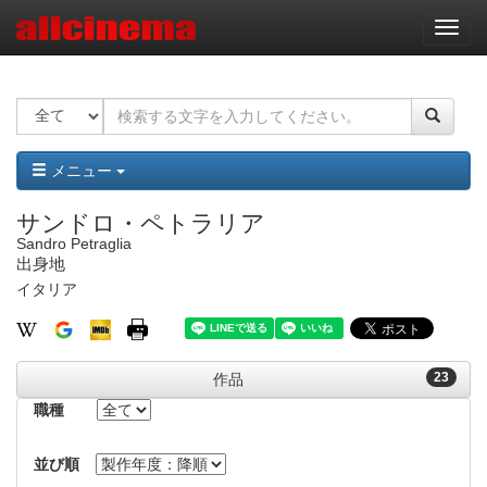
ナ
ビ
ゲ
ー
シ
ョ
ン
メニュー
サンドロ・ペトラリア
Sandro Petraglia
出身地
イタリア
23
作品
職種
並び順