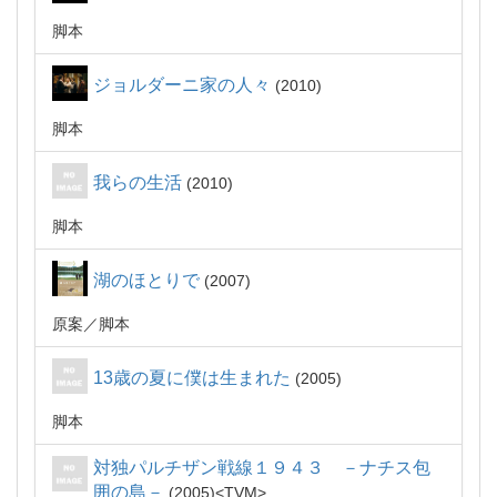
脚本
ジョルダーニ家の人々
2010
脚本
我らの生活
2010
脚本
湖のほとりで
2007
原案
脚本
13歳の夏に僕は生まれた
2005
脚本
対独パルチザン戦線１９４３ －ナチス包
囲の島－
2005
TVM