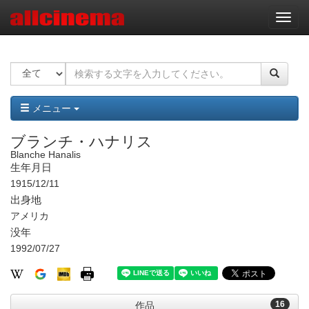
ナ
ビ
ゲ
ー
シ
ョ
ン
メニュー
ブランチ・ハナリス
Blanche Hanalis
生年月日
1915/12/11
出身地
アメリカ
没年
1992/07/27
16
作品