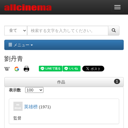
ナ
ビ
ゲ
ー
シ
ョ
ン
メニュー
劉丹青
1
作品
表示数
英雄榜
1971
監督