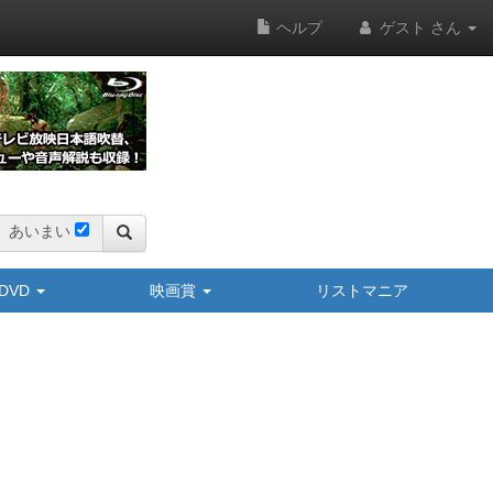
ヘルプ
ゲスト さん
あいまい
y/DVD
映画賞
リストマニア