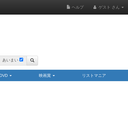
ヘルプ
ゲスト さん
あいまい
y/DVD
映画賞
リストマニア