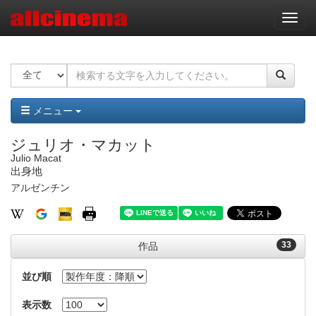
ナ
ビ
ゲ
ー
シ
ョ
ン
メニュー
ジュリオ・マカット
Julio Macat
出身地
アルゼンチン
33
作品
並び順
表示数