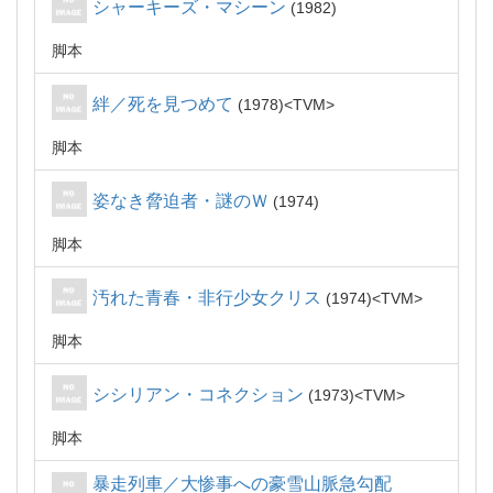
シャーキーズ・マシーン
1982
脚本
絆／死を見つめて
1978
TVM
脚本
姿なき脅迫者・謎のＷ
1974
脚本
汚れた青春・非行少女クリス
1974
TVM
脚本
シシリアン・コネクション
1973
TVM
脚本
暴走列車／大惨事への豪雪山脈急勾配