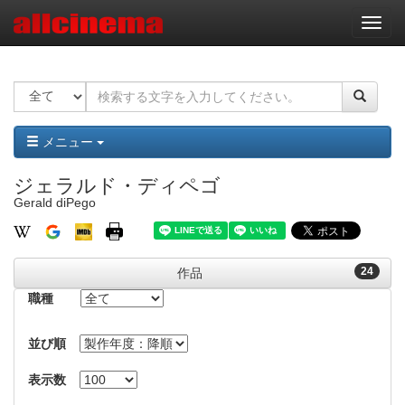
ナ
ビ
ゲ
ー
シ
ョ
ン
メニュー
ジェラルド・ディペゴ
Gerald diPego
24
作品
職種
並び順
表示数