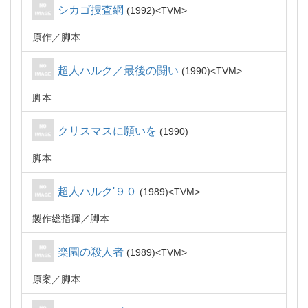
シカゴ捜査網
1992
TVM
原作
脚本
超人ハルク／最後の闘い
1990
TVM
脚本
クリスマスに願いを
1990
脚本
超人ハルク'９０
1989
TVM
製作総指揮
脚本
楽園の殺人者
1989
TVM
原案
脚本