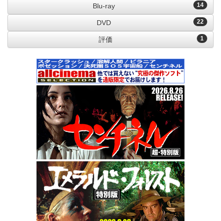
14
Blu-ray
22
DVD
1
評価