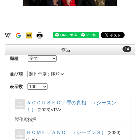
14
作品
職種
並び順
表示数
ＡＣＣＵＳＥＤ／罪の真相 （シーズン
１）
2023
TV
製作総指揮
ＨＯＭＥＬＡＮＤ （シーズン８）
2020
TV