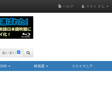
ヘルプ
ゲスト さん
あいまい
y/DVD
映画賞
リストマニア