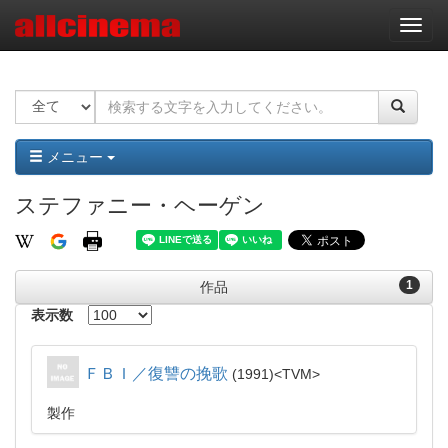
ナ
ビ
ゲ
ー
シ
ョ
ン
メニュー
ステファニー・ヘーゲン
1
作品
表示数
ＦＢＩ／復讐の挽歌
1991
TVM
製作