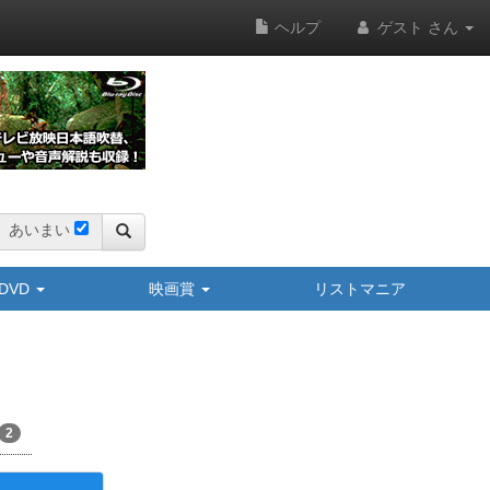
ヘルプ
ゲスト さん
あいまい
y/DVD
映画賞
リストマニア
2