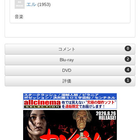
エル
1953
音楽
0
コメント
2
Blu-ray
4
DVD
1
評価