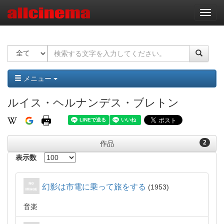
ナ
ビ
ゲ
ー
シ
ョ
ン
メニュー
ルイス・ヘルナンデス・ブレトン
2
作品
表示数
幻影は市電に乗って旅をする
1953
音楽