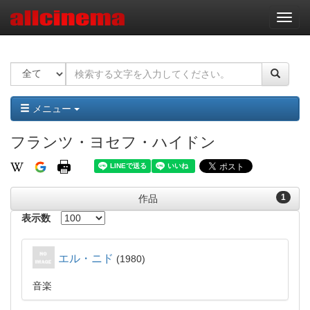
ナ
ビ
ゲ
ー
シ
ョ
ン
メニュー
フランツ・ヨセフ・ハイドン
1
作品
表示数
エル・ニド
1980
音楽