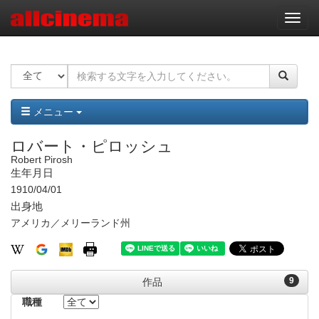
ナ
ビ
ゲ
ー
シ
ョ
ン
メニュー
ロバート・ピロッシュ
Robert Pirosh
生年月日
1910/04/01
出身地
アメリカ／メリーランド州
9
作品
職種