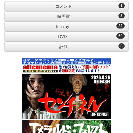
1
コメント
3
映画賞
82
Blu-ray
60
DVD
8
評価