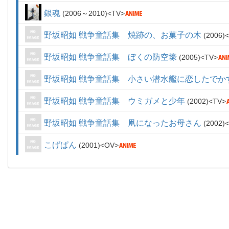
銀魂
2006～2010
TV
野坂昭如 戦争童話集 焼跡の、お菓子の木
2006
野坂昭如 戦争童話集 ぼくの防空壕
2005
TV
野坂昭如 戦争童話集 小さい潜水艦に恋したでか
野坂昭如 戦争童話集 ウミガメと少年
2002
TV
野坂昭如 戦争童話集 凧になったお母さん
2002
こげぱん
2001
OV