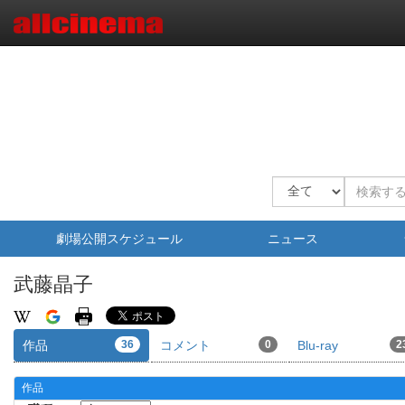
劇場公開スケジュール
ニュース
武藤晶子
作品
36
コメント
0
Blu-ray
2
作品