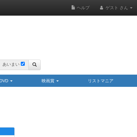
ヘルプ
ゲスト さん
あいまい
y/DVD
映画賞
リストマニア