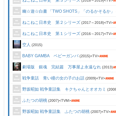
ねこねこ日本史 第３シリーズ
2018～2019
TV
幽☆遊☆白書 「TWO SHOTS」「のるかそるか」
ねこねこ日本史 第２シリーズ
2017～2018
TV
ねこねこ日本史 第１シリーズ
2016～2017
TV
空人
2015
BABY GAMBA ベビーガンバ
2015
TV
劇場版 銀魂 完結篇 万事屋よ永遠なれ
2013
戦争童話 青い瞳の女の子のお話
2009
TV
野坂昭如 戦争童話集 キクちゃんとオオカミ
200
ふたつの胡桃
2007
TVM
野坂昭如 戦争童話集 ふたつの胡桃
2007
TV