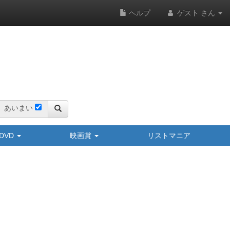
ヘルプ
ゲスト さん
あいまい
y/DVD
映画賞
リストマニア