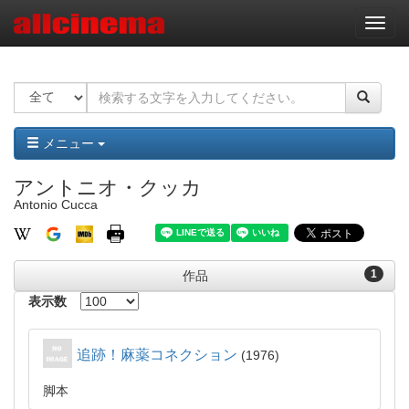
ナ
ビ
ゲ
ー
シ
ョ
ン
メニュー
アントニオ・クッカ
Antonio Cucca
1
作品
表示数
追跡！麻薬コネクション
1976
脚本