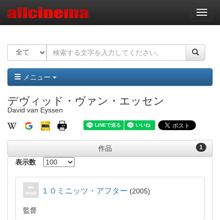
ナ
ビ
ゲ
ー
シ
ョ
ン
メニュー
デヴィッド・ヴァン・エッセン
David van Eyssen
1
作品
表示数
１０ミニッツ・アフター
2005
監督