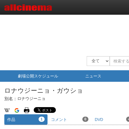
劇場公開スケジュール
ニュース
ロナウジーニョ・ガウショ
別名：
ロナウジーニョ
作品
1
コメント
0
DVD