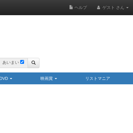
ヘルプ
ゲスト さん
あいまい
y/DVD
映画賞
リストマニア