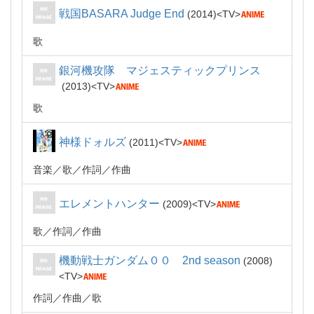
戦国BASARA Judge End
2014
TV
歌
銀河機攻隊 マジェスティックプリンス
2013
TV
歌
神様ドォルズ
2011
TV
音楽
歌
作詞
作曲
エレメントハンター
2009
TV
歌
作詞
作曲
機動戦士ガンダム００ 2nd season
2008
TV
作詞
作曲
歌