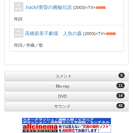
.hack//黄昏の腕輪伝説
2003
TV
作詞
高橋留美子劇場 人魚の森
2003
TV
作詞
作曲
歌
0
コメント
11
Blu-ray
14
DVD
40
サウンド