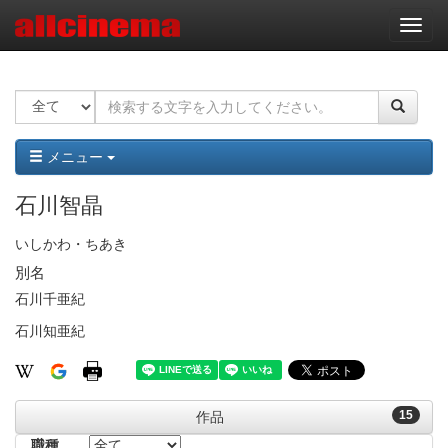
ナ
ビ
ゲ
ー
シ
ョ
ン
メニュー
石川智晶
いしかわ・ちあき
別名
石川千亜紀
石川知亜紀
15
作品
職種