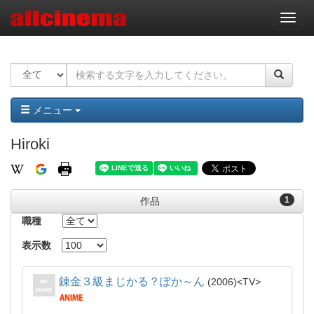
ナ
ビ
ゲ
ー
シ
ョ
ン
メニュー
Hiroki
1
作品
職種
表示数
錬金３級まじかる？ぽか～ん
2006
TV