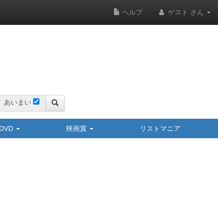
ヘルプ
ゲスト さん
あいまい
y/DVD
映画賞
リストマニア