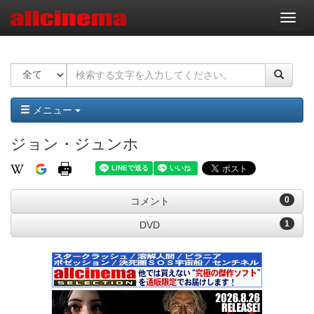
ナ
ビ
ゲ
ー
シ
ョ
ン
メニュー
ジョン・ジュンホ
0
コメント
1
DVD