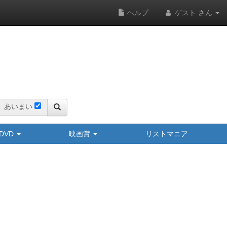
ヘルプ
ゲスト さん
あいまい
y/DVD
映画賞
リストマニア