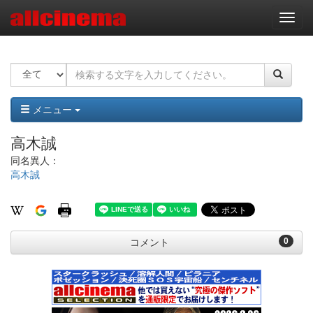
ナ
ビ
ゲ
ー
シ
ョ
ン
メニュー
高木誠
同名異人：
高木誠
0
コメント