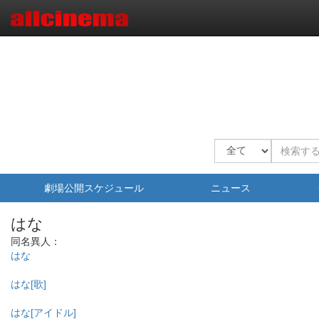
劇場公開スケジュール
ニュース
はな
同名異人：
はな
はな[歌]
はな[アイドル]