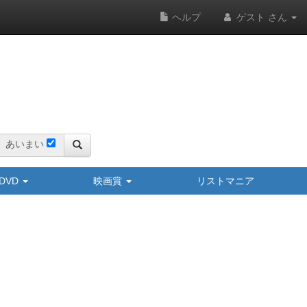
ヘルプ
ゲスト さん
あいまい
y/DVD
映画賞
リストマニア