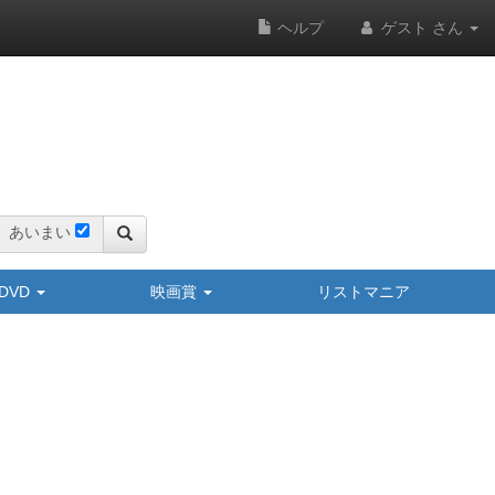
ヘルプ
ゲスト さん
あいまい
y/DVD
映画賞
リストマニア