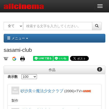
ナ
ビ
ゲ
ー
シ
ョ
ン
メニュー
sasami-club
2
作品
表示数
砂沙美☆魔法少女クラブ
2006
TV
製作