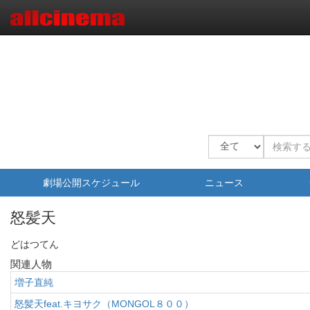
劇場公開スケジュール
ニュース
怒髪天
どはつてん
関連人物
増子直純
怒髪天feat.キヨサク（MONGOL８００）