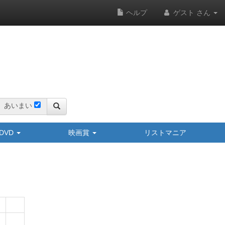
ヘルプ
ゲスト さん
あいまい
y/DVD
映画賞
リストマニア