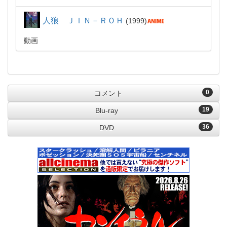
人狼 ＪＩＮ－ＲＯＨ
1999
動画
0
コメント
19
Blu-ray
36
DVD