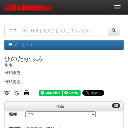
ナ
ビ
ゲ
ー
シ
ョ
ン
メニュー
ひのたかふみ
別名
日野隆史
日野貴史
35
作品
職種