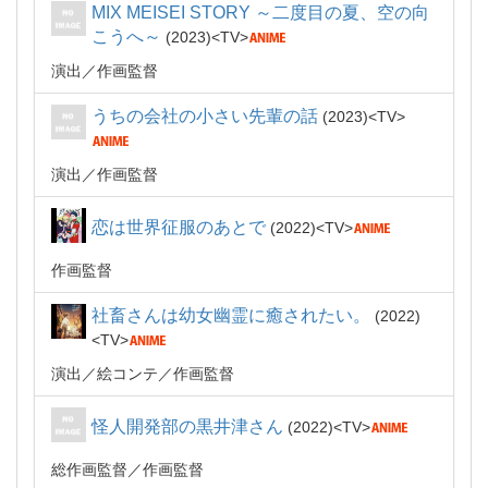
MIX MEISEI STORY ～二度目の夏、空の向
こうへ～
2023
TV
演出
作画監督
うちの会社の小さい先輩の話
2023
TV
演出
作画監督
恋は世界征服のあとで
2022
TV
作画監督
社畜さんは幼女幽霊に癒されたい。
2022
TV
演出
絵コンテ
作画監督
怪人開発部の黒井津さん
2022
TV
総作画監督
作画監督