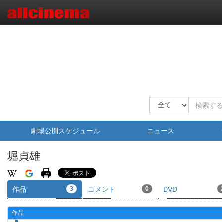
劇場公開スケジュール
ニュース
堀貞雄
作品
3
コメント
0
DVD
作品