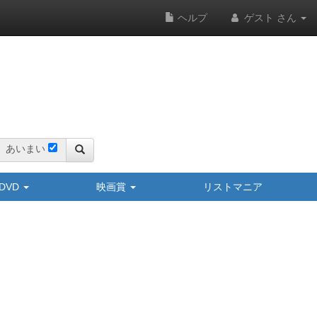
ヘルプ
ゲスト さん
あいまい
y/DVD
映画賞
リストマニア