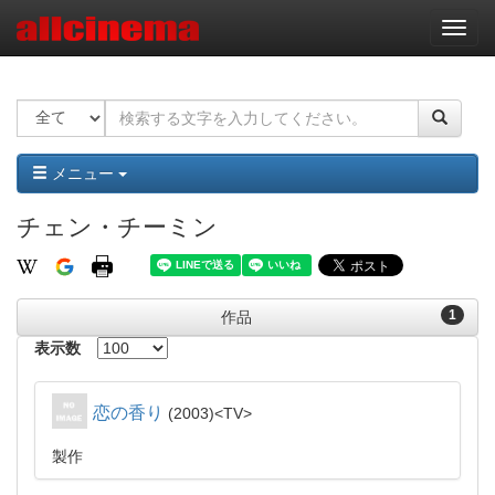
ナ
ビ
ゲ
ー
シ
ョ
ン
メニュー
チェン・チーミン
1
作品
表示数
恋の香り
2003
TV
製作