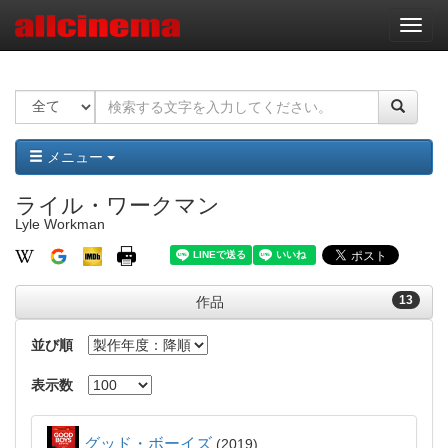
ナ
ビ
ゲ
ー
シ
ョ
ン
メニュー
ライル・ワークマン
Lyle Workman
13
作品
並び順
表示数
グッド・ボーイズ
2019