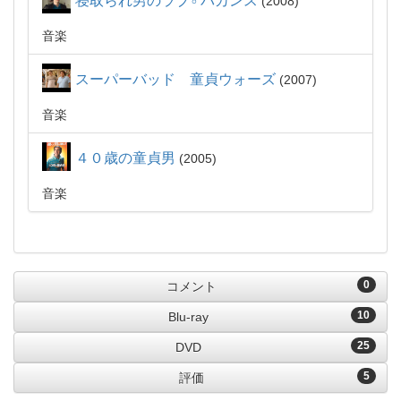
寝取られ男のラブ♂バカンス
2008
音楽
スーパーバッド 童貞ウォーズ
2007
音楽
４０歳の童貞男
2005
音楽
0
コメント
10
Blu-ray
25
DVD
5
評価